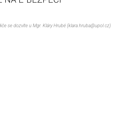
diče se dozvíte u Mgr. Kláry Hrubé (klara.hruba@upol.cz)