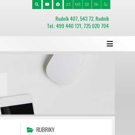
ZŠ
MŠ
ŠD
ŠK
ŠJ
Rudník 407, 543 72, Rudník
Tel.: 499 440 121, 725 020 704
RUBRIKY