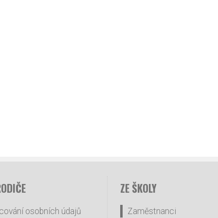
RODIČE
ZE ŠKOLY
cování osobních údajů
Zaměstnanci