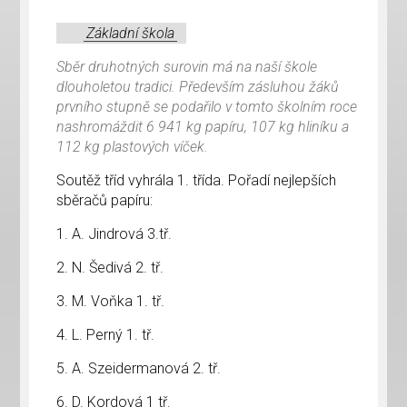
Základní škola
Sběr druhotných surovin má na naší škole
dlouholetou tradici. Především zásluhou žáků
prvního stupně se podařilo v tomto školním roce
nashromáždit 6 941 kg papíru, 107 kg hliníku a
112 kg plastových víček.
Soutěž tříd vyhrála 1. třída. Pořadí nejlepších
sběračů papíru:
1. A. Jindrová 3.tř.
2. N. Šedivá 2. tř.
3. M. Voňka 1. tř.
4. L. Perný 1. tř.
5. A. Szeidermanová 2. tř.
6. D. Kordová 1 tř.