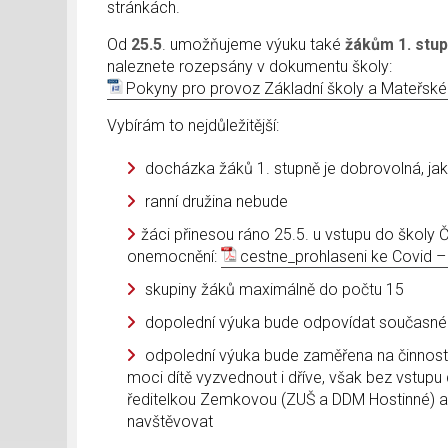
stránkách.
Od
25.5
. umožňujeme výuku také
žákům 1. stu
naleznete rozepsány v dokumentu školy:
Pokyny pro provoz Základní školy a Mateřské
Vybírám to nejdůležitější:
docházka žáků 1. stupně je dobrovolná, jak
ranní družina nebude
žáci přinesou ráno 25.5. u vstupu do školy
onemocnění:
cestne_prohlaseni ke Covid –
skupiny žáků maximálně do počtu 15
dopolední výuka bude odpovídat současném
odpolední výuka bude zaměřena na činnosti
moci dítě vyzvednout i dříve, však bez vstup
ředitelkou Zemkovou (ZUŠ a DDM Hostinné) a
navštěvovat