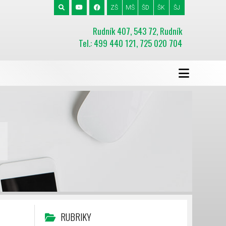
ZŠ
MŠ
ŠD
ŠK
ŠJ
Rudník 407, 543 72, Rudník
Tel.: 499 440 121, 725 020 704
RUBRIKY