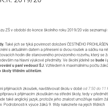
zu ZŠ v období do konce školního roku 2019/20 vás seznamuji
dy.
Také jich se týká povinnost doložení ČESTNÉHO PROHLÁŠEN
nění s aktuálním datem a přinesení si dvou roušek a sáčku na ně
ovacích hodin dle stanoveného provizorního rozvrhu, který se ž
edevším na hlavní výukové předměty. Ve školní jídelně se
bude i
avování u paní vedoucí ŠJ.
Vzhledem k maximálnímu počtu žáků
 školy třídním učitelům
.
stní přijímacích zkoušek, navštěvovat školu v době
od 7:50 do 11 
přípravu k přijímacím zkouškám na střední školy, tedy v předmě
de také anglický jazyk, protože jeho znalost umožňuje našim 
 Podrobnosti k výuce žáků 9. třídy naleznete na jejich třídních