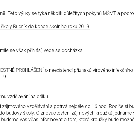
pně
. Této výuky se týká několik důležitých pokynů MŠMT a podro
 školy Rudník do konce školního roku 2019
mile se však přihlásí, vede se docházka
 ČESTNÉ PROHLÁŠENÍ o neexistenci příznaků virového infekčního
 19
u vzdělávání na dálku
 zájmového vzdělávání a potrvá nejdéle do 16 hod. Rodiče si b
u do budovy školy. O znovuotevření zájmových kroužků jednáme 
 budeme vás včas informovat o tom, které kroužky bude možn