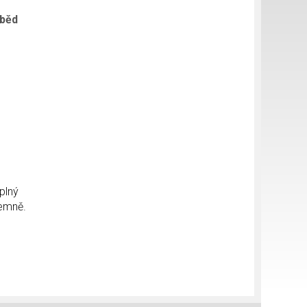
oběd
plný
jemně.