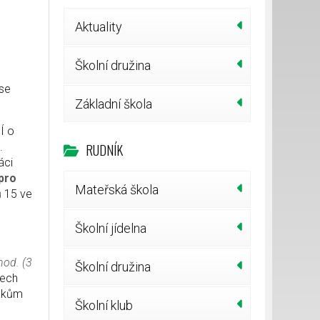
Aktuality
Školní družina
 se
Základní škola
Í o
RUDNÍK
.
áci
 pro
Mateřská škola
 15 ve
Školní jídelna
hod. (3
Školní družina
tech
žákům
Školní klub