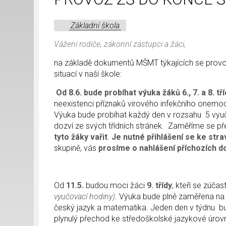
Základní škola
Vážení rodiče, zákonní zástupci a žáci,
na základě dokumentů MŠMT týkajících se provo
situací v naší škole:
Od 8.6. bude probíhat výuka žáků 6., 7. a 8. tří
neexistenci příznaků virového infekčního onemoc
Výuka bude probíhat každý den v rozsahu 5 vyuč
dozví ze svých třídních stránek. Zaměříme se př
tyto žáky vařit
.
Je nutné přihlášení se ke str
skupině, vás
prosíme o nahlášení příchozích do
Od
11.5.
budou moci žáci
9. třídy
, kteří se zúča
vyučovací hodiny)
. Výuka bude plně zaměřena na 
český jazyk a matematika. Jeden den v týdnu bu
plynulý přechod ke středoškolské jazykové úrovni.