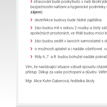
stravování bude poskytnuto v naší školní j
bezpečnostní nařízení a hygienické podmínky
zájem
)
dezinfekce budovy bude řádně zajištěna
žáci budou mít s sebou 2 roušky a čistý sáč
společných prostorách, ve třídě budou moci b
žáci budou sedět v lavicích samostatně s 
o možnosti uplatnit si i nadále ošetřovné v
třídy 6.,7. a 8. budou bohužel nadále pokra
Vím, že nastávající situace vzbudí spoustu otáz
přístup. Děkuji za vaše pochopení a důvěru. Věří
Mgr. Alice Kuhn-Gaberová, ředitelka školy