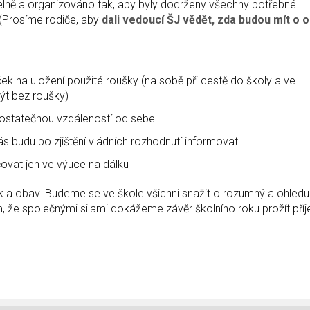
ídelně a organizováno tak, aby byly dodrženy všechny potřebné
 (Prosíme rodiče, aby
dali vedoucí ŠJ vědět, zda budou mít o 
ek na uložení použité roušky (na sobě při cestě do školy a ve
ýt bez roušky)
dostatečnou vzdáleností od sebe
ás budu po zjištění vládních rozhodnutí informovat
čovat jen ve výuce na dálku
ek a obav. Budeme se ve škole všichni snažit o rozumný a ohledu
m, že společnými silami dokážeme závěr školního roku prožít pří