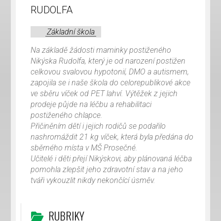
RUDOLFA
Základní škola
Na základě žádosti maminky postiženého
Nikýska Rudolfa, který je od narození postižen
celkovou svalovou hypotonií, DMO a autismem,
zapojila se i naše škola do celorepublikové akce
ve sběru víček od PET lahví. Výtěžek z jejich
prodeje půjde na léčbu a rehabilitaci
postiženého chlapce.
Přičiněním dětí i jejich rodičů se podařilo
nashromáždit 21 kg víček, která byla předána do
sběrného místa v MŠ Prosečné.
Učitelé i děti přejí Nikýskovi, aby plánovaná léčba
pomohla zlepšit jeho zdravotní stav a na jeho
tváři vykouzlit nikdy nekončící úsměv.
RUBRIKY