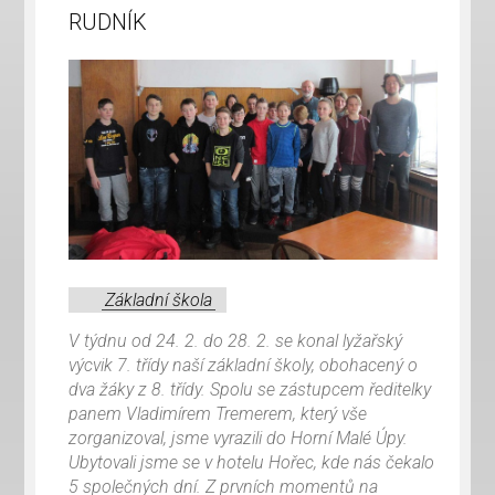
RUDNÍK
Základní škola
V týdnu od 24. 2. do 28. 2. se konal lyžařský
výcvik 7. třídy naší základní školy, obohacený o
dva žáky z 8. třídy. Spolu se zástupcem ředitelky
panem Vladimírem Tremerem, který vše
zorganizoval, jsme vyrazili do Horní Malé Úpy.
Ubytovali jsme se v hotelu Hořec, kde nás čekalo
5 společných dní. Z prvních momentů na