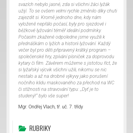
svazích nebylo jasné, zda si všichni žáci lyžák
užijí. To se ovšem velmi rychle změnilo díky chuti
zajezdit si. Kromě jednoho dne, kdy nám
vyloženě nepřálo počasí, byly pro sjezdové i
běžkové lyžování téměř ideální podmínky.
Počasím zkažené odpoledne jsme využili k
přednáškám o lyžích a historii lyžování. Každý
večer byl pro děti připravený krátký program –
společenské hry, zpívání písniček za doprovodu
kytary či film. Závěrem můžeme s jistotou říct, že
si lyžařský výcvik všichni užili, nikomu se nic
nestalo a až na drobné výkyvy jako porušení
nočního klidu maskovaného za přechod na WC
či stížnosti na stravování typu: ‚‚Dyť je to
studený!‘‘ bylo vše super!
Mgr. Ondřej Vlach, tř. uč. 7. třídy
RUBRIKY