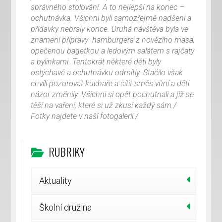
správného stolování. A to nejlepší na konec –
ochutnávka. Všichni byli samozřejmě nadšeni a
přídavky nebraly konce. Druhá návštěva byla ve
znamení přípravy hamburgera z hovězího masa,
opečenou bagetkou a ledovým salátem s rajčaty
a bylinkami. Tentokrát některé děti byly
ostýchavé a ochutnávku odmítly. Stačilo však
chvíli pozorovat kuchaře a cítit směs vůní a děti
názor změnily. Všichni si opět pochutnali a již se
těší na vaření, které si už zkusí každý sám./
Fotky najdete v naší fotogalerii./
RUBRIKY
Aktuality
Školní družina