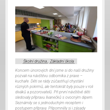
Školní družina
,
Základní škola
Koncem únorových dní jsme si do naší družiny
pozvali na návštěvu odborníka z praxe –
kuchaře. Děti se rády zúčastňují chystání
různých pokrmů, ale tentokrát byly pouze v roli
diváků a pozorovatelů. Při první návštěvě děti
sledovaly přípravu lívanečků s ovocným dipem.
Seznámily se s jednoduchým receptem i
postupem přípravy. Připomněly si i zásady