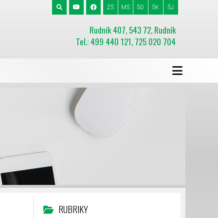
ZŠ
MŠ
ŠD
ŠK
ŠJ
Rudník 407, 543 72, Rudník
Tel.: 499 440 121, 725 020 704
RUBRIKY