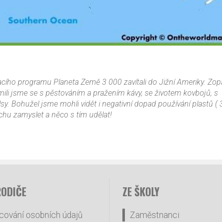
acího programu Planeta Země 3 000 zavítali do Jižní Ameriky. Zop
mili jsme se s pěstováním a pražením kávy, se životem kovbojů, s
. Bohužel jsme mohli vidět i negativní dopad používání plastů ( 
ochu zamyslet a něco s tím udělat!
RODIČE
ZE ŠKOLY
cování osobních údajů
Zaměstnanci