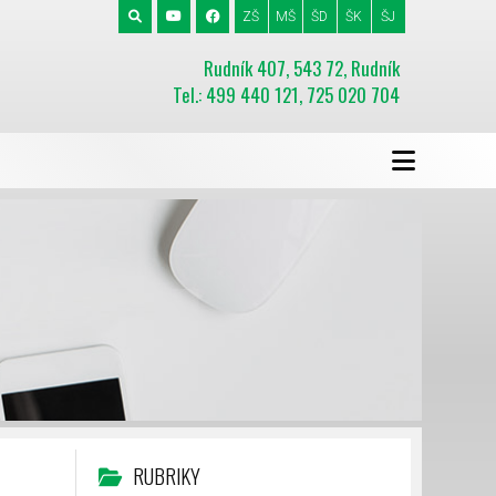
ZŠ
MŠ
ŠD
ŠK
ŠJ
Rudník 407, 543 72, Rudník
Tel.: 499 440 121, 725 020 704
RUBRIKY