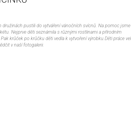
h družinách pustili do vytváření vánočních svícnů. Na pomoc jsme 
rkétu. Nejprve děti seznámila s různými rostlinami a přírodním
. Pak krůček po krůčku děti vedla k vytvoření výrobku.Děti práce ve
dčit v naší fotogalerii.