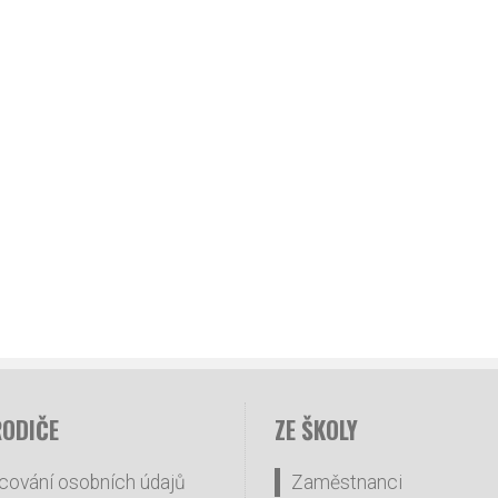
RODIČE
ZE ŠKOLY
cování osobních údajů
Zaměstnanci