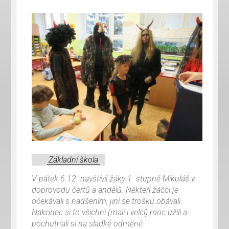
Základní škola
V pátek 6.12. navštívil žáky 1. stupně Mikuláš v
doprovodu čertů a andělů. Někteří žáčci je
očekávali s nadšením, jiní se trošku obávali.
Nakonec si to všichni (malí i velcí) moc užili a
pochutnali si na sladké odměně.