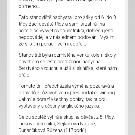
písmeno…
Tato stanoviště nachystali pro žáky od 6. do 8.
třídy žáci deváté třídy a sami si zahráli na
učitele při vysvětlování instrukcí, dohledu jestli
nepodvádějí a v následném bodování. Myslím,
že si s tím poradili velmi dobře J.
Stanoviště byla rozmístěna venku kolem školy,
abychom se ještě před zimou nadýchali
čerstvého vzduchu a užili si sluníčka, které nám
přálo.
Tomuto dni, předcházela výměna pozdravů a
pohledů z různých zemí přes portál eTwinning.
Jakmile dorazí všechny dopisy, tak budou
vystaveny u učebny anglického jazyka.
Celou soutěž vyhrála skupina děvčat z 8. třídy:
Licková Veronika, Sejkorová Natálie,
Durjančíková Růžena (117bodů)