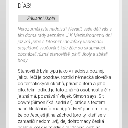
DÍAS!
Základní škola
Nerozuměli jste nadpisu? Nevadí, vaše děti vás s
tím doma rády seznámí. J K Mezinárodnímu dni
jazyků jsme s letošními deváťáky uspořádali
projektové vyučování, kde žáci po skupinkách
obcházeli různá stanoviště, plnili úkoly a sbírali
body.
Stanoviště byla typu jako v nadpisu: poznej,
jakou řečí je pozdrav, roztřiď německá slovíčka
do tematických okruhů, přiřaď autora a jeho
dílo, řekni odkud je tato známá osobnost a čím
je známá, poznávání vlajek, Simon says: Sit
down! (Simon říká: sedni si!), práce s textem
např. hledání informací, předveď pantomimou,
že potřebuješ jít na záchod (pro ty, kteří se v
zahraničí nedomluví), dej dohromady česká
přísloví, kolik vymyslíš slov začínajících na