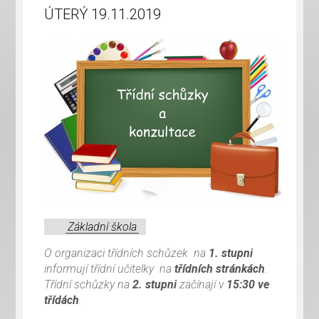
ÚTERÝ 19.11.2019
Základní škola
O organizaci třídních schůzek na
1. stupni
informují třídní učitelky na
třídních stránkách
.
Třídní schůzky na
2. stupni
začínají v
15:30 ve
třídách
.