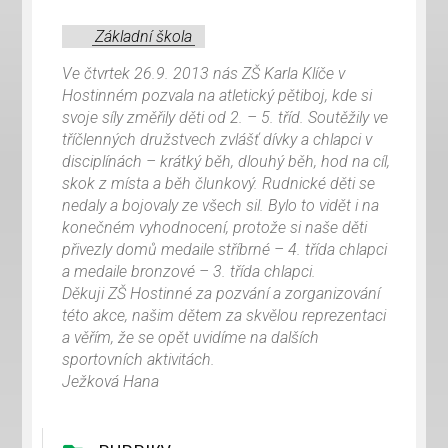
Základní škola
Ve čtvrtek 26.9. 2013 nás ZŠ Karla Klíče v
Hostinném pozvala na atletický pětiboj, kde si
svoje síly změřily děti od 2. – 5. tříd. Soutěžily ve
tříčlenných družstvech zvlášť dívky a chlapci v
disciplínách – krátký běh, dlouhý běh, hod na cíl,
skok z místa a běh člunkový. Rudnické děti se
nedaly a bojovaly ze všech sil. Bylo to vidět i na
konečném vyhodnocení, protože si naše děti
přivezly domů medaile stříbrné – 4. třída chlapci
a medaile bronzové – 3. třída chlapci.
Děkuji ZŠ Hostinné za pozvání a zorganizování
této akce, našim dětem za skvělou reprezentaci
a věřím, že se opět uvidíme na dalších
sportovních aktivitách.
Ježková Hana