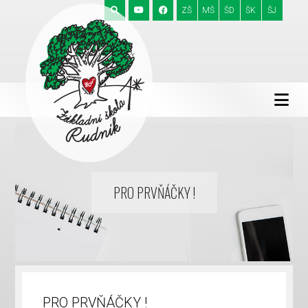
ZŠ
MŠ
ŠD
ŠK
ŠJ
PRO PRVŇÁČKY !
PRO PRVŇÁČKY !