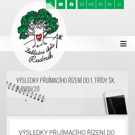
ZŠ
MŠ
ŠD
ŠK
ŠJ
VÝSLEDKY PŘIJÍMACÍHO ŘÍZENÍ DO 1. TŘÍDY ŠK.
R. 2019/20
VÝSLEDKY PŘIJÍMACÍHO ŘÍZENÍ DO