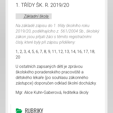
1. TŘÍDY ŠK. R. 2019/20
Základní škola
Na základě zápisu do 1. třídy školního roku
2019/20, podléhajícího z. 561/2004 Sb., školský
zákon jsou přijati žáci s těmito registračními
čísly, které byly při zápisu přiděleny:
1, 2, 3, 4, 5, 6, 7, 8, 9, 11, 12, 13, 14, 16, 17, 18,
20
U ostatních zapsaných dětí je zprávou
školského poradenského pracoviště a
dětského lékaře (po souhlasu zákonného
zástupce) doporučen odklad školní docházky.
Mgr. Alice Kuhn-Gaberová, ředitelka školy
RUBRIKY