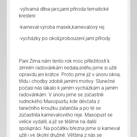
-výtvarná dílna-jaro,jarní příroda-tematické
kreslení
-karneval-výroba masek,karnevalový rej
-vycházky po okolí,probouzení jarní přírody
Paní Zima nám tento rok moc příležitostí k
zimním radovánkám nedala,sněhu jsme si užili
opravdu jen krátce. Proto jsme již v únoru okna,
třídu i chodby zdobili jarními motivy. Slunečné
počasí nás lákalo k jarním vycházkám a jarním
radovánkám. V únoru jsme se zúčastnili
rudnického Masopustu, kde děvčata z
tanečního kroužku zatančila a po té se
zúčastnila karnevalového reje. Masopust se
velice vydařil, a již se těšíme na další
spolupráci. Na počátku března jsme si karneval
užili i ve školní družině. Většina z nás se