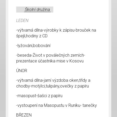
Školní družina
LEDEN
-výtvarná dílna-výrobky k zápisu-brouček na
špejli,hodiny z CD
-lyžování,bobování
-beseda-Život v poválečných zemích-
prezentace účastníka mise v Kosovu
ÚNOR
-výtvarná dílna-jarní výzdoba oken,třídy a
chodby-motýlci,tulipány,ovečky z papíru
-masopust-šašci z papíru
-vystoupení na Masopustu v Runíku- tanečky
BŘEZEN