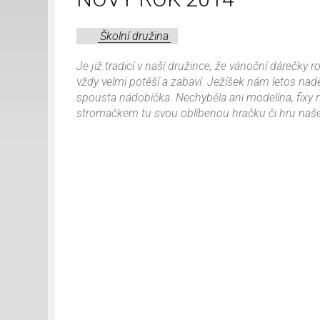
Školní družina
Je již tradicí v naší družince, že vánoční dárečky
vždy velmi potěší a zabaví. Ježíšek nám letos nadě
spousta nádobíčka. Nechyběla ani modelína, fixy na
stromačkem tu svou oblíbenou hračku či hru naše