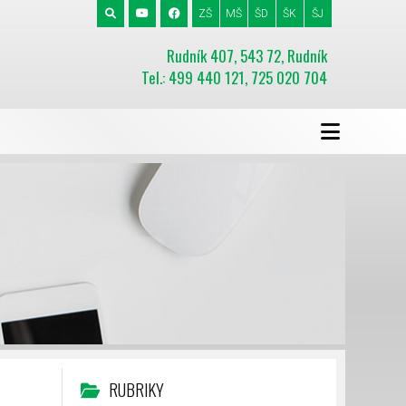
ZŠ
MŠ
ŠD
ŠK
ŠJ
Rudník 407, 543 72, Rudník
Tel.: 499 440 121, 725 020 704
RUBRIKY