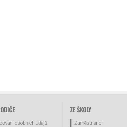
RODIČE
ZE ŠKOLY
cování osobních údajů
Zaměstnanci