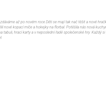
 rozdáváme až po novém roce.Děti se mají tak nač těšit a nové hračk
lil nové kopací míče a hokejky na florbal. Potěšila nás nová kuch
 tabuli, hrací karty a v neposlední řadě společenské hry. Každý s
l.