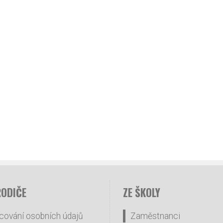
RODIČE
ZE ŠKOLY
cování osobních údajů
Zaměstnanci