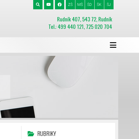
ZŠ
MŠ
ŠD
ŠK
ŠJ
Rudník 407, 543 72, Rudník
Tel.: 499 440 121, 725 020 704
Ě
RUBRIKY