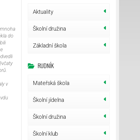
Aktuality
Školní družina
li mnoha
ékla do
ili
Základní škola
ze
dvedli
ěvčaty
RUDNÍK
orů.
.
Mateřská škola
ly v
avdu
Školní jídelna
Školní družina
Školní klub