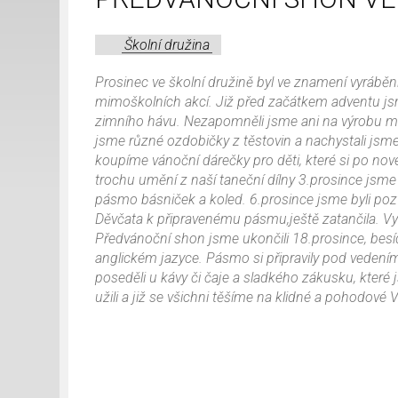
Školní družina
Prosinec ve školní družině byl ve znamení vyráběn
mimoškolních akcí. Již před začátkem adventu jsm
zimního hávu. Nezapomněli jsme ani na výrobu miku
jsme různé ozdobičky z těstovin a nachystali jsm
koupíme vánoční dárečky pro děti, které si po no
trochu umění z naší taneční dílny 3.prosince jsme 
pásmo básniček a koled. 6.prosince jsme byli po
Děvčata k připravenému pásmu,ještě zatančila. Vy
Předvánoční shon jsme ukončili 18.prosince, besídko
anglickém jazyce. Pásmo si připravily pod vedení
poseděli u kávy či čaje a sladkého zákusku, které
užili a již se všichni těšíme na klidné a pohodové