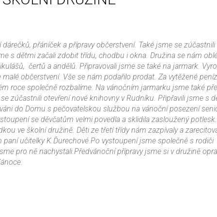
í dárečků, přáníček a přípravy občerstvení. Také jsme se zúčastni
e s dětmi začali zdobit třídu, chodbu i okna. Družina se nám obl
lášů, čertů a andělů. Připravovali jsme se také na jarmark. Vyrob
e malé občerstvení. Vše se nám podařilo prodat. Za vytěžené pení
vém roce společně rozbalíme. Na vánočním jarmarku jsme také pře
se zúčastnili otevření nové knihovny v Rudníku. Připřavili jsme s d
zváni do Domu s pečovatelskou službou na vánoční posezení seni
stoupení se děvčatům velmi povedla a sklidila zasloužený potlesk
u ve školní družině. Děti ze třetí třídy nám zazpívaly a zarecitova
m paní učitelky K.Ďurechové.Po vystoupení jsme společně s rodiči
 jsme pro ně nachystali.Předvánoční přípravy jsme si v družině opr
 Vánoce.