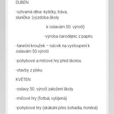
DUBEN
-výtvarná dílna -kytičky, tráva,
sluníčka (výzdoba školy
k oslavám 50. výročí)
-výroba čarodějnic z papíru
-taneční kroužek – nácvik na vystoupení k
oslavám 50.výročí
-pohybové a míčové hry před školou
-stavby z písku
KVĚTEN
-oslavy 50. výročí založení školy
-míčové hry (fotbal, vybíjená)
-pohybové hry (skákání přes švihadla, honěná)