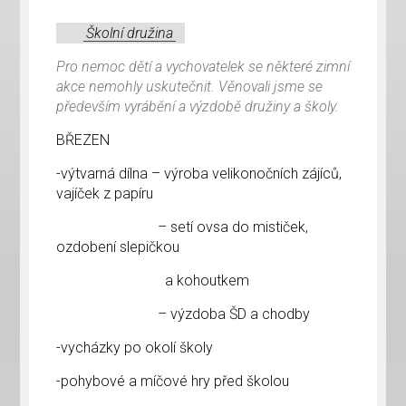
Školní družina
Pro nemoc dětí a vychovatelek se některé zimní
akce nemohly uskutečnit. Věnovali jsme se
především vyrábění a výzdobě družiny a školy.
BŘEZEN
-výtvarná dílna – výroba velikonočních zájíců,
vajíček z papíru
– setí ovsa do mističek,
ozdobení slepičkou
a kohoutkem
– výzdoba ŠD a chodby
-vycházky po okolí školy
-pohybové a míčové hry před školou