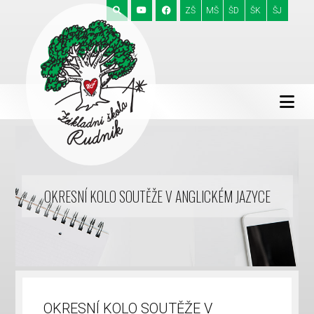
ZŠ
MŠ
ŠD
ŠK
ŠJ
OKRESNÍ KOLO SOUTĚŽE V ANGLICKÉM JAZYCE
OKRESNÍ KOLO SOUTĚŽE V