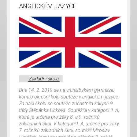
ANGLICKÉM JAZYCE
Základní škola
Dne 14. 2. 2019 se na vrchlabském gymnáziu
konalo okresní kolo soutěže v anglickém jazyce.
Za naši školu se soutěže zúčastnila žákyně 9.
třídy Štěpánka Licková. Soutěžila v kategorii II. A,
která je určena pro žáky 8. a 9. ročníků
základních škol. V kategorii I. A, určené pro žáky
7. ročníků základních škol, soutěžil Miroslav