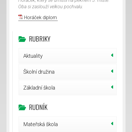
Horáček, který se umístil na pěkném 3. místě.
Oba si zaslouží velkou pochvalu.
Horáček diplom
RUBRIKY
Aktuality
Školní družina
Základní škola
RUDNÍK
Mateřská škola