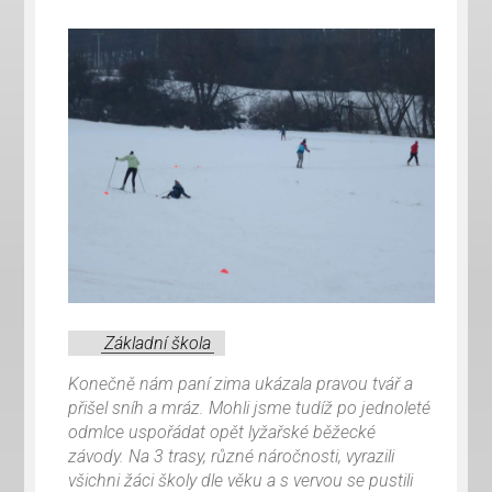
Základní škola
Konečně nám paní zima ukázala pravou tvář a
přišel sníh a mráz. Mohli jsme tudíž po jednoleté
odmlce uspořádat opět lyžařské běžecké
závody. Na 3 trasy, různé náročnosti, vyrazili
všichni žáci školy dle věku a s vervou se pustili