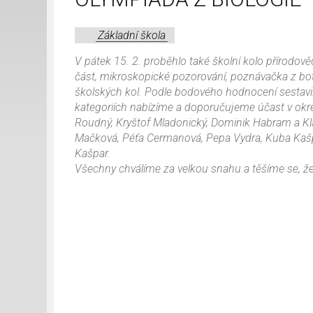
Základní škola
V pátek 15. 2. proběhlo také školní kolo přírodov
část, mikroskopické pozorování, poznávačka z bota
školských kol. Podle bodového hodnocení sestavila
kategoriích nabízíme a doporučujeme účast v okres
Roudný, Kryštof Mladonický, Dominik Habram a Klá
Mačková, Péťa Cermanová, Pepa Vydra, Kuba Kašp
Kašpar.
Všechny chválíme za velkou snahu a těšíme se, že