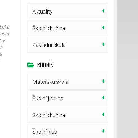
Aktuality
tická
Školní družina
rovni
m v
Základní škola
án
na
l
RUDNÍK
Mateřská škola
Školní jídelna
Školní družina
Školní klub