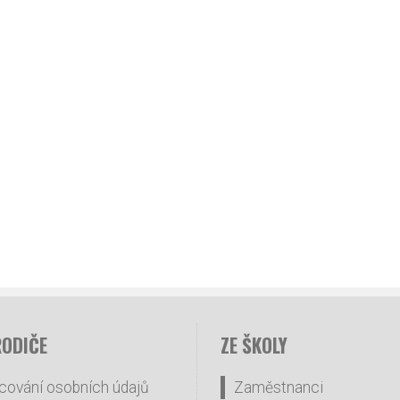
RODIČE
ZE ŠKOLY
cování osobních údajů
Zaměstnanci