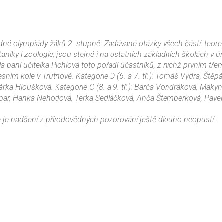
ědné olympiády žáků 2. stupně. Zadávané otázky všech částí: teore
niky i zoologie, jsou stejné i na ostatních základních školách v ú
 paní učitelka Pichlová toto pořadí účastníků, z nichž prvním tře
ním kole v Trutnově. Kategorie D (6. a 7. tř.): Tomáš Vydra, Štěp
rka Hloušková. Kategorie C (8. a 9. tř.): Barča Vondráková, Maky
ar, Hanka Nehodová, Terka Sedláčková, Anča Štemberková, Pave
 je nadšení z přírodovědných pozorování ještě dlouho neopustí.