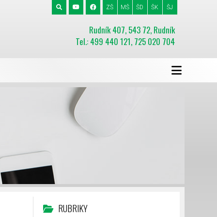
ZŠ
MŠ
ŠD
ŠK
ŠJ
Rudník 407, 543 72, Rudník
Tel.: 499 440 121, 725 020 704
RUBRIKY