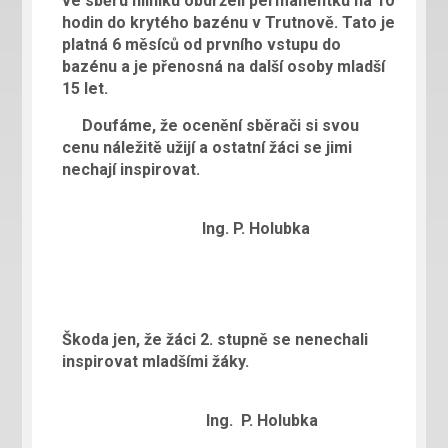
ve sběru hliníku obdrželi permanentku na 10
hodin do krytého bazénu v Trutnově. Tato je
platná 6 měsíců od prvního vstupu do
bazénu a je přenosná na další osoby mladší
15 let.
Doufáme, že ocenění sběrači si svou
cenu náležitě užijí a ostatní žáci se jimi
nechají inspirovat.
Ing. P. Holubka
Škoda jen, že žáci 2. stupně se nenechali
inspirovat mladšími žáky.
Ing. P. Holubka