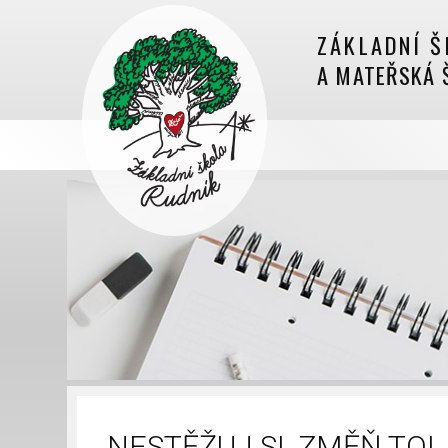
ZÁKLADNÍ Š
A MATEŘSKÁ 
NESTĚŽUJ SI, ZMĚŇ TO!