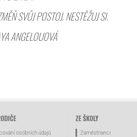
MĚŇ SVŮJ POSTOJ. NESTĚŽUJ SI.
LOUOVÁ
RODIČE
ZE ŠKOLY
cování osobních údajů
Zaměstnanci