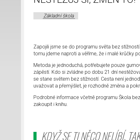
Základní škola
Zapojili jsme se do programu světa bez stížností
tomu jdeme naproti a věříme, že i malé krůčky 
Metoda je jednoduchá, potřebujete pouze gumový
zápěstí. Kdo si zvládne po dobu 21 dní nestěžovat
se stane světem bez stížností. Cesta není jedn
uvažovat a přemýšlet, je rozhodně změna a pokr
Podrobné informace včetně programu Škola bez 
zakoupit i knihu.
KDYŽ SE TI NĚCO NELÍBÍ, TA