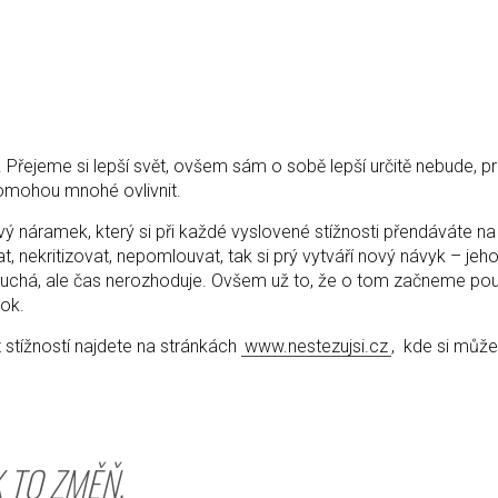
. Přejeme si lepší svět, ovšem sám o sobě lepší určitě nebude, p
pomohou mnohé ovlivnit.
 náramek, který si při každé vyslovené stížnosti přendáváte na
, nekritizovat, nepomlouvat, tak si prý vytváří nový návyk – jeho
oduchá, ale čas nerozhoduje. Ovšem už to, že o tom začneme po
ok.
stížností najdete na stránkách
www.nestezujsi.cz
, kde si může
K TO ZMĚŇ.