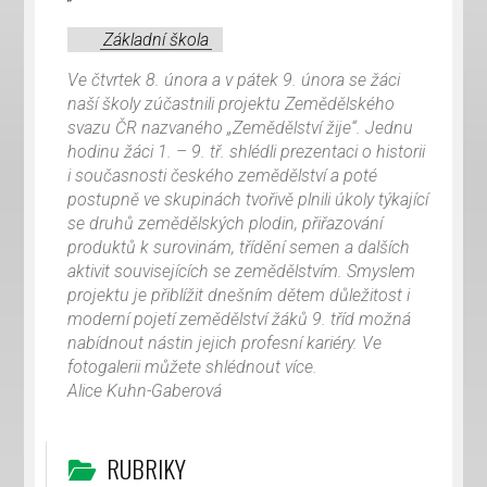
Základní škola
Ve čtvrtek 8. února a v pátek 9. února se žáci
naší školy zúčastnili projektu Zemědělského
svazu ČR nazvaného „Zemědělství žije“. Jednu
hodinu žáci 1. – 9. tř. shlédli prezentaci o historii
i současnosti českého zemědělství a poté
postupně ve skupinách tvořivě plnili úkoly týkající
se druhů zemědělských plodin, přiřazování
produktů k surovinám, třídění semen a dalších
aktivit souvisejících se zemědělstvím. Smyslem
projektu je přiblížit dnešním dětem důležitost i
moderní pojetí zemědělství žáků 9. tříd možná
nabídnout nástin jejich profesní kariéry. Ve
fotogalerii můžete shlédnout více.
Alice Kuhn-Gaberová
RUBRIKY