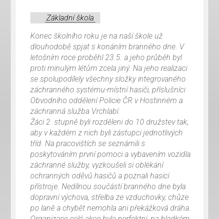
Základní škola
Konec školního roku je na naší škole už
dlouhodobě spjat s konáním branného dne. V
letošním roce proběhl 23.5. a jeho průběh byl
proti minulým létům zcela jiný. Na jeho realizaci
se spolupodílely všechny složky integrovaného
záchranného systému-místní hasiči, příslušníci
Obvodního oddělení Policie ČR v Hostinném a
záchranná služba Vrchlabí.
Žáci 2. stupně byli rozděleni do 10 družstev tak,
aby v každém z nich byli zástupci jednotlivých
tříd. Na pracovištích se seznámili s
poskytováním první pomoci a vybavením vozidla
záchranné služby, vyzkoušeli si oblékání
ochranných oděvů hasičů a poznali hasicí
přístroje. Nedílnou součástí branného dne byla
dopravní výchova, střelba ze vzduchovky, chůze
po laně a chybět nemohla ani překážková dráha.
Organizace celé akce byla perfektní, na hladkém