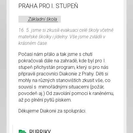
PRAHA PRO I. STUPEŇ
Základní škola
16. 5. jsme si zkusili evakuaci celé školy včetně
mateřské školky i jídelny. Vše jsme zvládli v
krásném čase.
Počasí nám přálo a tak jsme s chutí
pokračovali dále na zahradě, kde byl pro I.
stupeň přichystán program, který si pro nás
připravili pracovníci Diakonie z Prahy. Děti si
mohly na různých stanovištích zkusit vše, co
souvisí s mimořádnými situacemi (požár,
povodeň aj.) Od zavolání pomoci k raněnému,
až po plnění pytlů pískem.
Děkujeme Diakonii za spolupráci.
RUBRIKY