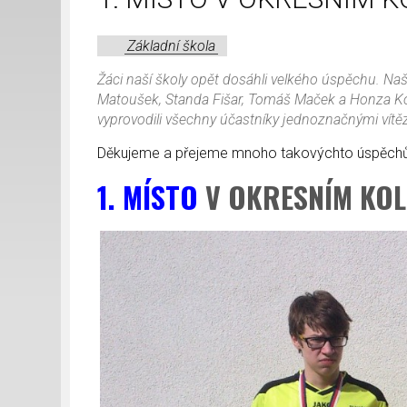
Základní škola
Žáci naší školy opět dosáhli velkého úspěchu. Naši 
Matoušek, Standa Fišar, Tomáš Maček a Honza Kori
vyprovodili všechny účastníky jednoznačnými vítěz
Děkujeme a přejeme mnoho takovýchto úspěch
1. MÍSTO
V OKRESNÍM KOL