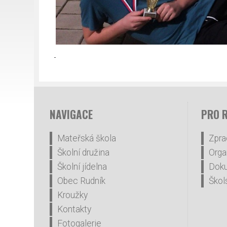
NAVIGACE
PRO 
Mateřská škola
Zpra
Školní družina
Orga
Školní jídelna
Dok
Obec Rudník
Škol
Kroužky
Kontakty
Fotogalerie