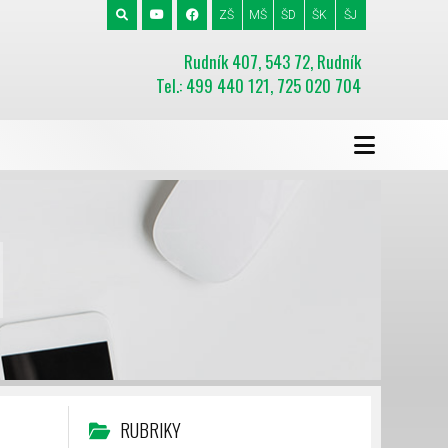
ZŠ
MŠ
ŠD
ŠK
ŠJ
Rudník 407, 543 72, Rudník
Tel.: 499 440 121, 725 020 704
RUBRIKY