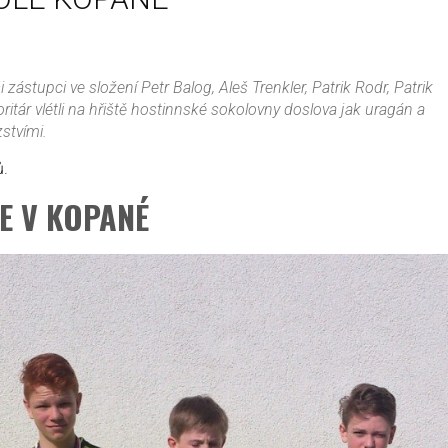
zástupci ve složení Petr Balog, Aleš Trenkler, Patrik Rodr, Patrik
tár vlétli na hřiště hostinnské sokolovny doslova jak uragán a
stvími.
ů.
E V KOPANÉ