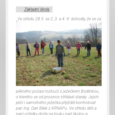
Základní škola
Ve středu 28.3. se 2.,3. a 4. tř. dohodly, že se za
pěkného počasí rozloučí s ježečkem Bodlinkou,
o kterého se od prosince střídavě staraly. Jejich
péči i samotného ježečka přijížděl kontrolovat
pan Ing. Dan Bílek z KRNAPu. Ve středu děti a
paní učitelky došly na louku nad školou a