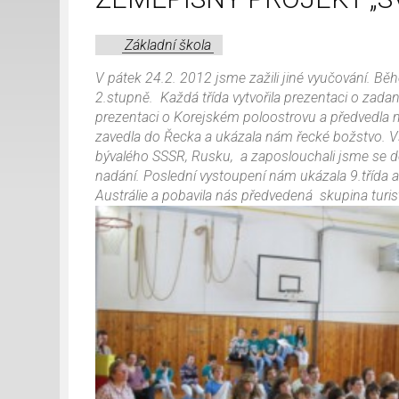
Základní škola
V pátek 24.2. 2012 jsme zažili jiné vyučování. Běh
2.stupně. Každá třída vytvořila prezentaci o zadané
prezentaci o Korejském poloostrovu a předvedla ma
zavedla do Řecka a ukázala nám řecké božstvo. Vše
bývalého SSSR, Rusku, a zaposlouchali jsme se d
nadání. Poslední vystoupení nám ukázala 9.třída a
Austrálie a pobavila nás předvedená skupina turist