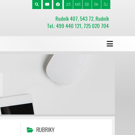
ZŠ
MŠ
ŠD
ŠK
ŠJ
Rudník 407, 543 72, Rudník
Tel.: 499 440 121, 725 020 704
RUBRIKY