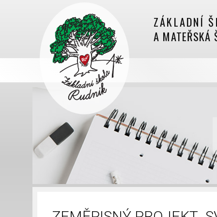
ZÁKLADNÍ Š
A MATEŘSKÁ 
ZEMĚPISNÝ PROJEKT „S