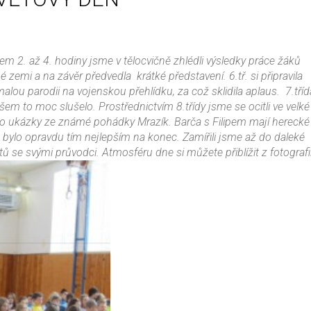
em 2. až 4. hodiny jsme v tělocvičně zhlédli výsledky práce žáků
 zemi a na závěr předvedla krátké představení. 6.tř. si připravila
lou parodii na vojenskou přehlídku, za což sklidila aplaus. 7.tří
m to moc slušelo. Prostřednictvím 8.třídy jsme se ocitli ve velk
o ukázky ze známé pohádky Mrazík. Barča s Filipem mají herecké
 bylo opravdu tím nejlepším na konec. Zamířili jsme až do daleké
ů se svými průvodci. Atmosféru dne si můžete přiblížit z fotografií