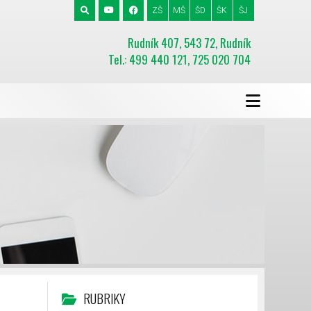
ZŠ
MŠ
ŠD
ŠK
ŠJ
Rudník 407, 543 72, Rudník
Tel.: 499 440 121, 725 020 704
RUBRIKY