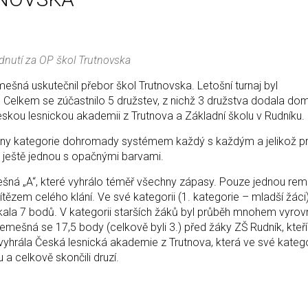
dnutí za OP škol Trutnovska
mešná uskutečnil přebor škol Trutnovska. Letošní turnaj byl
Celkem se zúčastnilo 5 družstev, z nichž 3 družstva dodala do
eskou lesnickou akademii z Trutnova a Základní školu v Rudníku.
hny kategorie dohromady systémem každý s každým a jelikož pr
lu ještě jednou s opačnými barvami.
ešná „A“, které vyhrálo téměř všechny zápasy. Pouze jednou remi
tězem celého klání. Ve své kategorii (1. kategorie – mladší žáci
ískala 7 bodů. V kategorii starších žáků byl průběh mnohem vyrov
Třemešná se 17,5 body (celkově byli 3.) před žáky ZŠ Rudník, kteří
l vyhrála Česká lesnická akademie z Trutnova, která ve své katego
a celkově skončili druzí.