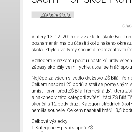
Základní škola
Ohlé
V úterý 13. 12. 2016 se v Základní škole Bílá Tře
poznamenán malou účastí škol z našeho okresu. 
škola. Zbylé dva týmy šachistů reprezentovali Č
Vzhledem k nízkému počtu účastníků hrály všec
zápasy skončily velmi rychle, utkali se hráči spo
Nejlépe za všech si vedlo družstvo ZŠ Bílá Třem
Celkem nasbírali 25 bodů a stali se pomyslným ví
umístili první před ZŠ Bílá Třemešná „B“, která z
a nakonec v této kategorii zvítězili žáci ZŠ Bílá 
skončili s 12 body druzí. Kategorii středních ško
neměla soupeře. Celkem nasbírali hráči 18,5 bodu 
Celkové výsledky:
I. Kategorie – první stupeň ZŠ: