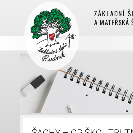
ZÁKLADNÍ Š
A MATEŘSKÁ 
ŠACHY – OP ŠKOL TRU