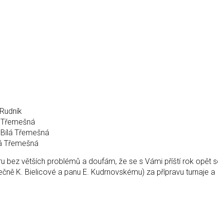
 Rudník
á Třemešná
 Bílá Třemešná
lá Třemešná
 bez větších problémů a doufám, že se s Vámi příští rok opět 
lečně K. Bielicové a panu E. Kudrnovskému) za přípravu turnaje a