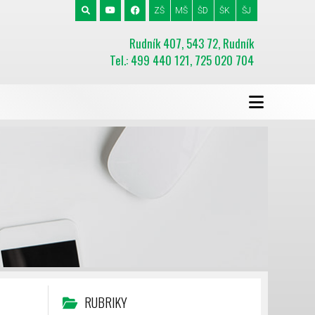
ZŠ
MŠ
ŠD
ŠK
ŠJ
Rudník 407, 543 72, Rudník
Tel.: 499 440 121, 725 020 704
RUBRIKY