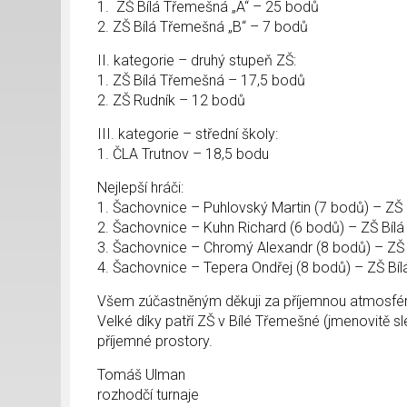
1. ZŠ Bílá Třemešná „A“ – 25 bodů
2. ZŠ Bílá Třemešná „B“ – 7 bodů
II. kategorie – druhý stupeň ZŠ:
1. ZŠ Bílá Třemešná – 17,5 bodů
2. ZŠ Rudník – 12 bodů
III. kategorie – střední školy:
1. ČLA Trutnov – 18,5 bodu
Nejlepší hráči:
1. Šachovnice – Puhlovský Martin (7 bodů) – ZŠ
2. Šachovnice – Kuhn Richard (6 bodů) – ZŠ Bíl
3. Šachovnice – Chromý Alexandr (8 bodů) – ZŠ
4. Šachovnice – Tepera Ondřej (8 bodů) – ZŠ Bí
Všem zúčastněným děkuji za příjemnou atmosféru
Velké díky patří ZŠ v Bílé Třemešné (jmenovitě s
příjemné prostory.
Tomáš Ulman
rozhodčí turnaje