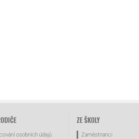
RODIČE
ZE ŠKOLY
cování osobních údajů
Zaměstnanci