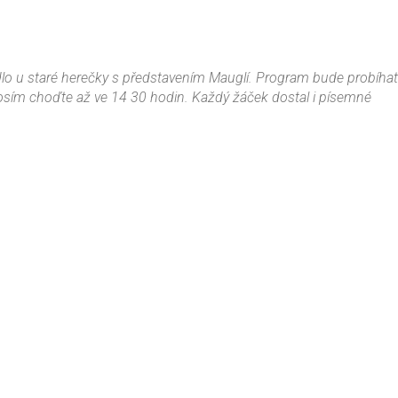
dlo u staré herečky s představením Mauglí. Program bude probíha
 prosím choďte až ve 14 30 hodin. Každý žáček dostal i písemné