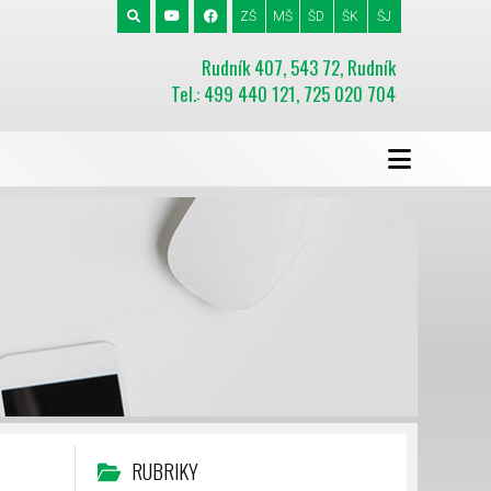
ZŠ
MŠ
ŠD
ŠK
ŠJ
Rudník 407, 543 72, Rudník
Tel.: 499 440 121, 725 020 704
RUBRIKY