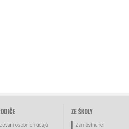
RODIČE
ZE ŠKOLY
cování osobních údajů
Zaměstnanci