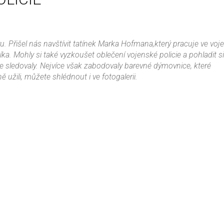
. Přišel nás navštívit tatínek Marka Hofmana,který pracuje ve voj
níka. Mohly si také vyzkoušet oblečení vojenské policie a pohladit s
e sledovaly. Nejvíce však zabodovaly barevné dýmovnice, které
užili, můžete shlédnout i ve fotogalerii.