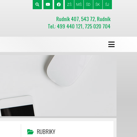
ZŠ
MŠ
ŠD
ŠK
ŠJ
Rudník 407, 543 72, Rudník
Tel.: 499 440 121, 725 020 704
RUBRIKY