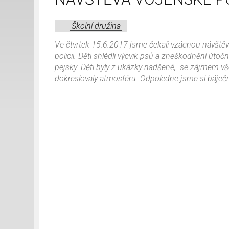
Školní družina
Ve čtvrtek 15.6.2017 jsme čekali vzácnou návštěvu
policii. Děti shlédli výcvik psů a zneškodnění útoč
pejsky. Děti byly z ukázky nadšené, se zájmem vš
dokreslovaly atmosféru. Odpoledne jsme si báječně 