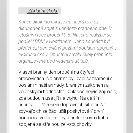
Základní škola
Konec školního roku je na naší škole už
dlouhodobě spjat s konáním branného dne. V
letošním roce proběhl 9.6. Na jeho realizaci se
podílel i DDM v Hostinném. Jeho součástí byl
předchozí den cvičný požární poplach, spojený s
evakuací školy. Opuštění areálu školy proběhlo
organizovaně pod vedením učitelů.
Vlastní branný den proběhl na čtyřech
pracovištích. Na prvním byli žáci seznámeni s
posláním naší armády, branným zákonem a
vojenskými hodnostmi. Chlapce nejvíc zajímalo,
zda budou muset jít na vojnu. Na dalším
připravil DDM řešení dopravních situací. Na
zbývajících se žáci učili poskytování první
pomoci a vrcholem byla překážková dráha
spojená se střelbou ze vzduchovky.