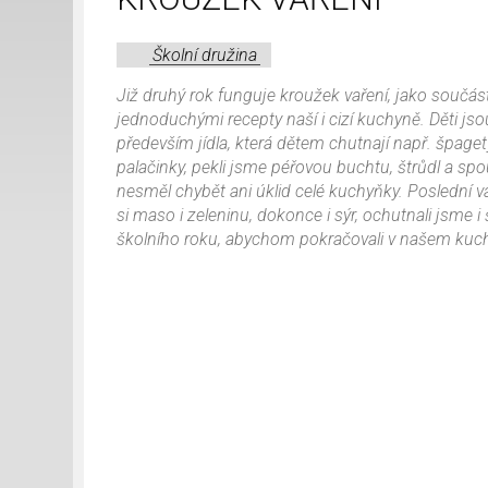
Školní družina
Již druhý rok funguje kroužek vaření, jako součás
jednoduchými recepty naší i cizí kuchyně. Děti js
především jídla, která dětem chutnají např. špagety
palačinky, pekli jsme péřovou buchtu, štrůdl a sp
nesměl chybět ani úklid celé kuchyňky. Poslední vaře
si maso i zeleninu, dokonce i sýr, ochutnali jsme
školního roku, abychom pokračovali v našem kuch