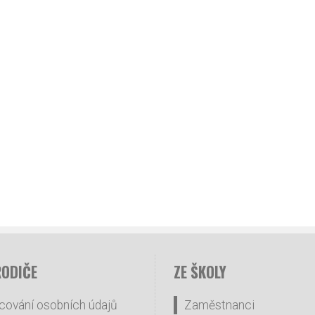
RODIČE
ZE ŠKOLY
cování osobních údajů
Zaměstnanci