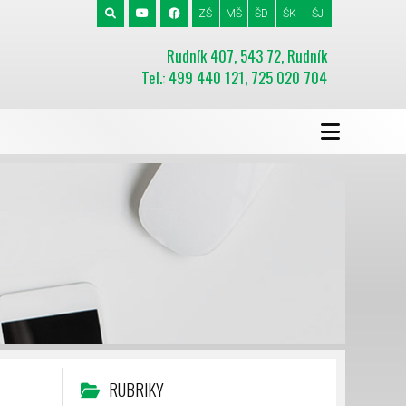
ZŠ
MŠ
ŠD
ŠK
ŠJ
Rudník 407, 543 72, Rudník
Tel.: 499 440 121, 725 020 704
RUBRIKY