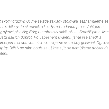
t školní družiny. Učíme se zde základy stolování, seznamujeme se
ou rozděleny do skupinek a každý má zadanou práci. Vařili jsme
, sýrové placičky, řízky, bramborový salát, pizzu. Smažili jsme lívan
oustu dalších dobrot. Po úspěšném uvaření, jsme vše snědli a
ní jsme si opravdu užili, zkusili jsme si základy grilování. Ogrilov
 i špízy. Dělaly se nám boule za ušima a již se nemůžeme dočkat da
tění.