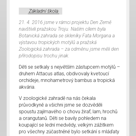
Základní škola
21. 4. 2016 jsme v rámci projektu Den Země
navštívili pražskou Troju. Naším cílem byla
Botanická zahrada se skleníky Fata Morgana a
výstavou tropických motýlů a pražská
Zoologická zahrada – za odměnu jsme měli den
přírodopisu trochu jinak.
Děti se setkaly s největším zástupcem motýlů –
druhem Attacus atlas, obdivovaly kvetoucí
orchideje, mnohametrový bambus a tropická
akvária.
V zoologické zahradě na nás čekala
průvodkyně a všichni jsme se dozvěděli
spoustu zajímavého o chovu žiraf, lam, hrochů
a orangutanů. Děti se bavily pohledem na
koupající se lední medvědy, velkým zážitkem
pro všechny zúčastněné bylo setkání s mláďaty