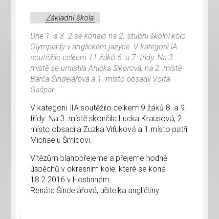
Základní škola
Dne 1. a 3. 2 se konalo na 2. stupni školní kolo
Olympiády v anglickém jazyce. V kategorii IA
soutěžilo celkem 11 žáků 6. a 7. třídy. Na 3.
místě se umístila Anička Sikorová, na 2. místě
Barča Šindelářová a 1. místo obsadil Vojta
Gašpar.
V kategorii IIA soutěžilo celkem 9 žáků 8. a 9.
třídy. Na 3. místě skončila Lucka Krausová, 2.
místo obsadila Zuzka Viťuková a 1.místo patří
Michaelu Šmídovi.
Vítězům blahopřejeme a přejeme hodně
úspěchů v okresním kole, které se koná
18.2.2016 v Hostinném.
Renáta Šindelářová, učitelka angličtiny