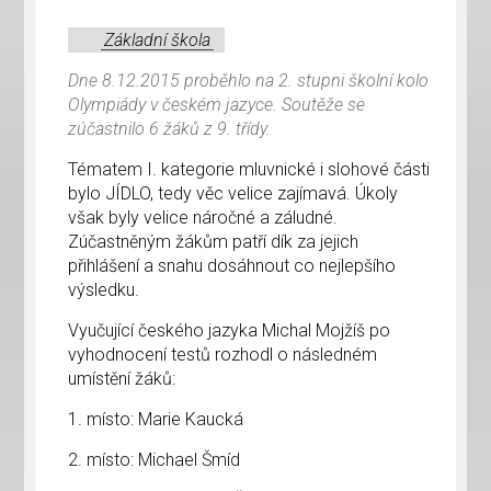
Základní škola
Dne 8.12.2015 proběhlo na 2. stupni školní kolo
Olympiády v českém jazyce. Soutěže se
zúčastnilo 6 žáků z 9. třídy.
Tématem I. kategorie mluvnické i slohové části
bylo JÍDLO, tedy věc velice zajímavá. Úkoly
však byly velice náročné a záludné.
Zúčastněným žákům patří dík za jejich
přihlášení a snahu dosáhnout co nejlepšího
výsledku.
Vyučující českého jazyka Michal Mojžíš po
vyhodnocení testů rozhodl o následném
umístění žáků:
1. místo: Marie Kaucká
2. místo: Michael Šmíd